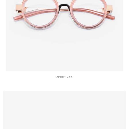
6DPK1 - RB