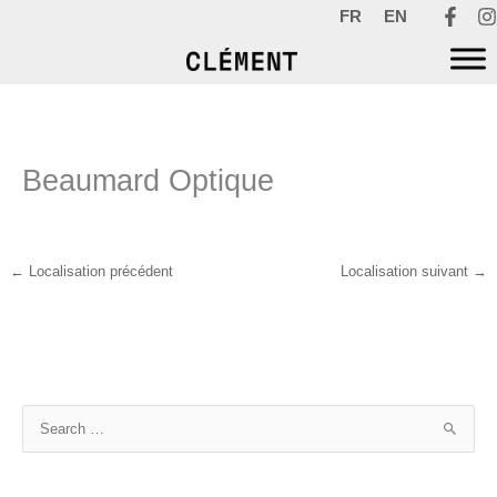
Aller
FR
EN
au
contenu
Beaumard Optique
←
Localisation précédent
Localisation suivant
→
R
e
c