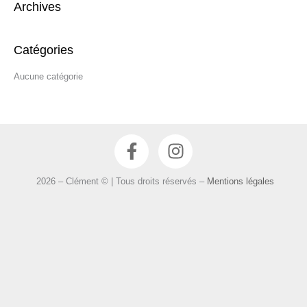
Archives
h
e
r
Catégories
c
Aucune catégorie
h
e
r
F
I
:
a
n
c
s
2026 – Clément © | Tous droits réservés –
Mentions légales
e
t
b
a
o
g
o
r
k
a
-
m
f