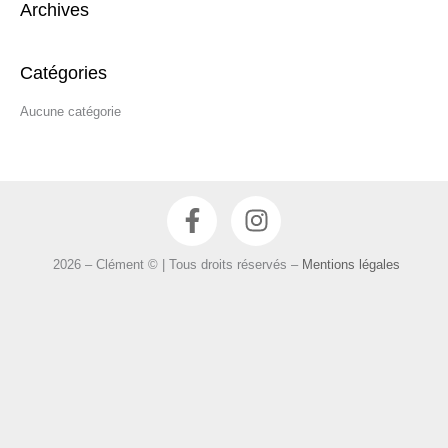
Archives
h
e
r
Catégories
c
Aucune catégorie
h
e
r
F
I
:
a
n
c
s
2026 – Clément © | Tous droits réservés –
Mentions légales
e
t
b
a
o
g
o
r
k
a
-
m
f