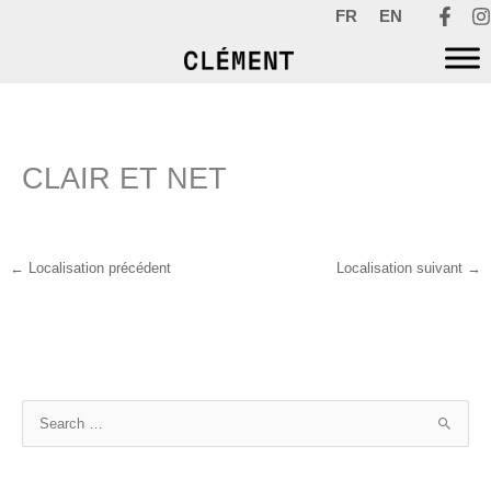
Aller
FR
EN
au
contenu
CLAIR ET NET
←
Localisation précédent
Localisation suivant
→
R
e
c