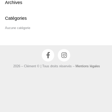
Archives
h
e
r
Catégories
c
Aucune catégorie
h
e
r
F
I
:
a
n
c
s
2026 – Clément © | Tous droits réservés –
Mentions légales
e
t
b
a
o
g
o
r
k
a
-
m
f