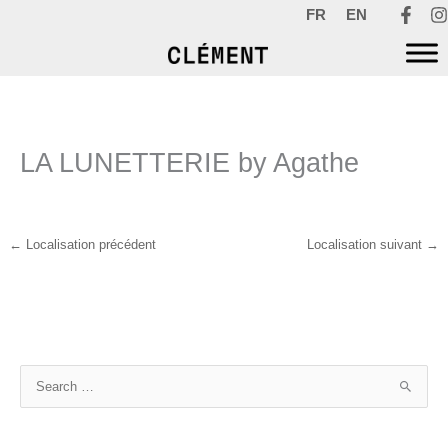
Aller
FR
EN
au
contenu
LA LUNETTERIE by Agathe
←
Localisation précédent
Localisation suivant
→
R
e
c