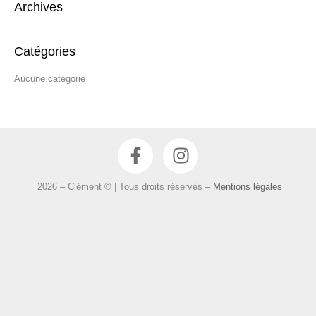
Archives
h
e
r
Catégories
c
Aucune catégorie
h
e
r
F
I
:
a
n
c
s
2026 – Clément © | Tous droits réservés –
Mentions légales
e
t
b
a
o
g
o
r
k
a
-
m
f