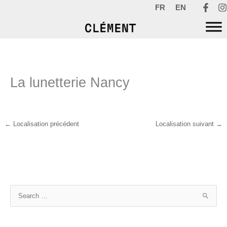
Aller
FR
EN
au
contenu
La lunetterie Nancy
←
Localisation précédent
Localisation suivant
→
R
e
c