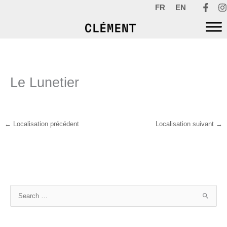
Aller
FR
EN
au
contenu
Le Lunetier
←
Localisation précédent
Localisation suivant
→
R
e
c