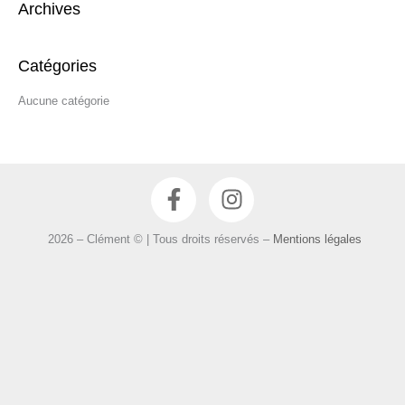
Archives
h
e
r
Catégories
c
Aucune catégorie
h
e
r
F
I
:
a
n
c
s
2026 – Clément © | Tous droits réservés –
Mentions légales
e
t
b
a
o
g
o
r
k
a
-
m
f