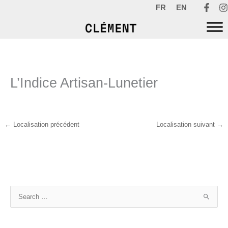
Aller
FR
EN
au
contenu
L’Indice Artisan-Lunetier
←
Localisation précédent
Localisation suivant
→
R
e
c