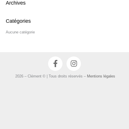
Archives
h
e
r
Catégories
c
Aucune catégorie
h
e
r
F
I
:
a
n
c
s
2026 – Clément © | Tous droits réservés –
Mentions légales
e
t
b
a
o
g
o
r
k
a
-
m
f