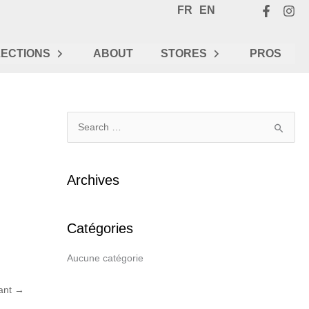
FR
EN
ECTIONS
ABOUT
STORES
PROS
R
e
c
Archives
h
e
Catégories
r
c
Aucune catégorie
h
e
vant
→
r