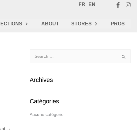
FR
EN
ECTIONS
ABOUT
STORES
PROS
R
e
c
Archives
h
e
Catégories
r
c
Aucune catégorie
h
e
vant
→
r