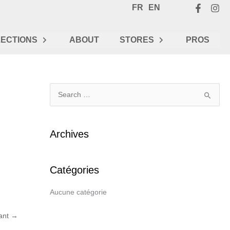
FR
EN
ECTIONS
ABOUT
STORES
PROS
R
e
c
Archives
h
e
Catégories
r
c
Aucune catégorie
h
e
vant
→
r