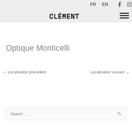
Aller
FR
EN
au
contenu
Optique Monticelli
←
Localisation précédent
Localisation suivant
→
R
e
c