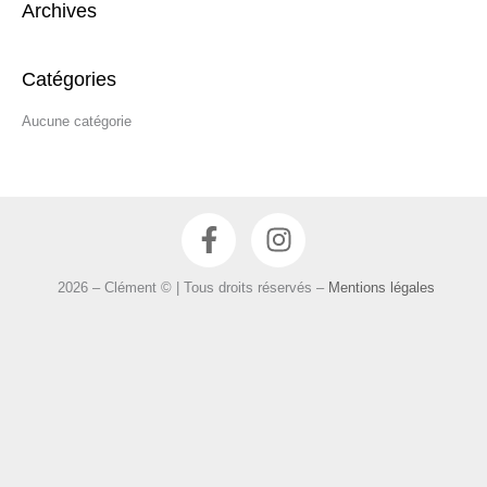
Archives
h
e
r
Catégories
c
Aucune catégorie
h
e
r
F
I
:
a
n
c
s
2026 – Clément © | Tous droits réservés –
Mentions légales
e
t
b
a
o
g
o
r
k
a
-
m
f