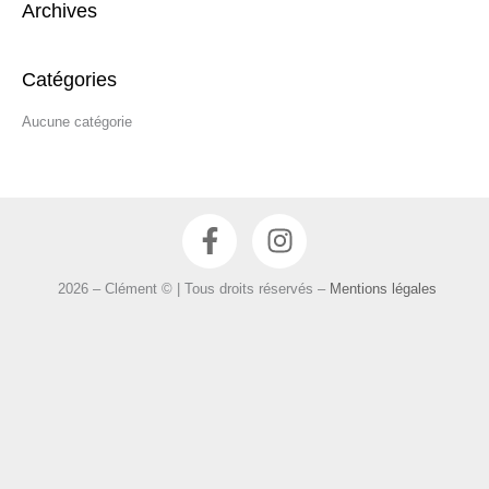
Archives
h
e
r
Catégories
c
Aucune catégorie
h
e
r
F
I
:
a
n
c
s
2026 – Clément © | Tous droits réservés –
Mentions légales
e
t
b
a
o
g
o
r
k
a
-
m
f