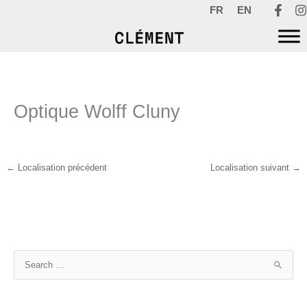
Aller
FR
EN
au
contenu
Optique Wolff Cluny
←
Localisation précédent
Localisation suivant
→
R
e
c