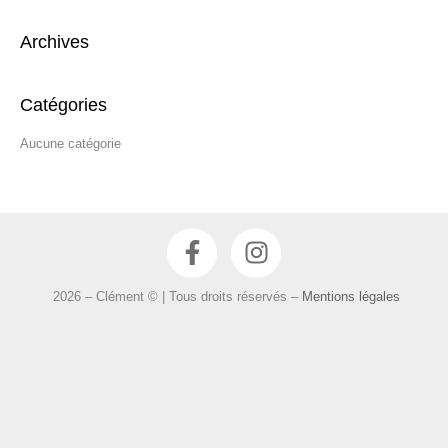
c
Archives
h
e
r
Catégories
c
Aucune catégorie
h
e
r
F
I
:
a
n
c
s
2026 – Clément © | Tous droits réservés –
Mentions légales
e
t
b
a
o
g
o
r
k
a
-
m