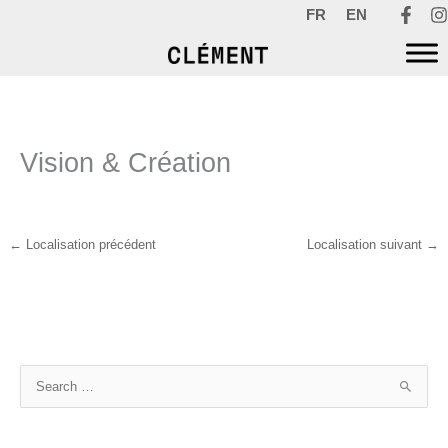
Aller
FR
EN
au
contenu
Vision & Création
←
Localisation précédent
Localisation suivant
→
R
e
c