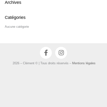
Archives
h
e
r
Catégories
c
Aucune catégorie
h
e
r
F
I
:
a
n
c
s
2026 – Clément © | Tous droits réservés –
Mentions légales
e
t
b
a
o
g
o
r
k
a
-
m
f