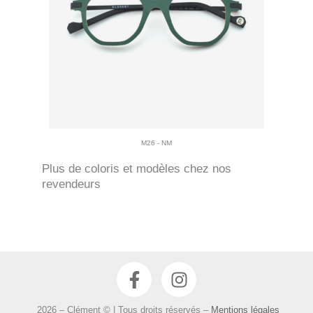
M26 - NM
Plus de coloris et modèles chez nos
revendeurs
F
I
a
n
c
s
2026 – Clément © | Tous droits réservés –
Mentions légales