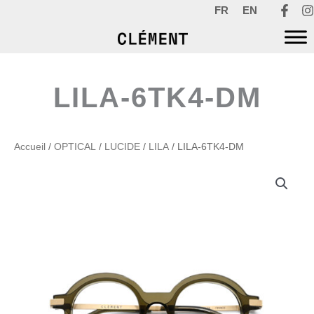
Aller
FR
EN
au
contenu
LILA-6TK4-DM
Accueil
/
OPTICAL
/
LUCIDE
/
LILA
/ LILA-6TK4-DM