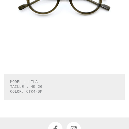
MODEL : LILA

TAILLE : 45-26

COLOR: 6TK4-DM
F
I