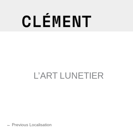
Skip
to
content
L’ART LUNETIER
←
Previous Localisation