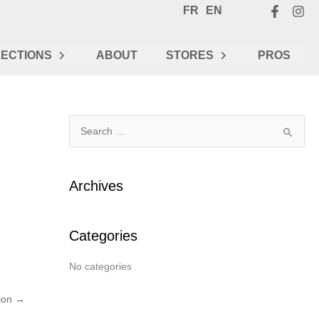
FR
EN
ECTIONS
ABOUT
STORES
PROS
S
e
a
Archives
r
c
Categories
h
f
No categories
o
r
tion
→
: